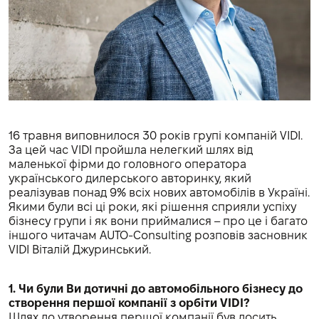
16 травня виповнилося 30 років групі компаній VIDI.
За цей час VIDI пройшла нелегкий шлях від
маленької фірми до головного оператора
українського дилерського авторинку, який
реалізував понад 9% всіх нових автомобілів в Україні.
Якими були всі ці роки, які рішення сприяли успіху
бізнесу групи і як вони приймалися – про це і багато
іншого читачам AUTO-Consulting розповів засновник
VIDI Віталій Джуринський.
1. Чи були Ви дотичні до автомобільного бізнесу до
створення першої компанії з орбіти VIDI?
Шлях до утворення першої компанії був досить