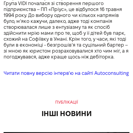
Група VIDI почалася зі створення першого
підприємства – ПП «Пріус», це відбулося 16 травня
1994 року. До вибору одного чи кількох напрямів
було, м‘яко кажучи, далеко, адже тоді компанія
створювалася лише з ентузіазму та як спосіб
здійснити мрію мами про те, щоб у її дітей був парк,
схожий на Софіївку в Умані. Крім того, у часи, які тоді
були в економіці - безгрошів‘я та суцільний бартер –
зі мною як юристом розраховувалися хто чим міг, а я
погоджувався, адже краще щось ніж дебіторка.
Читати повну версію інтерв'ю на сайті Autoconsulting
ПУБЛІКАЦІЇ
ІНШІ НОВИНИ