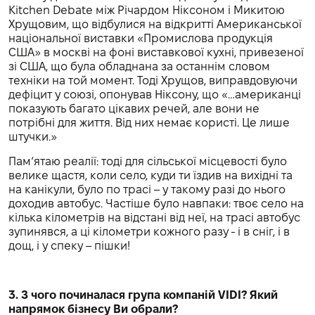
Kitchen Debate між Річардом Ніксоном і Микитою
Хрущовим, що відбулися на відкритті Американської
національної виставки «Промислова продукція
США» в москві на фоні виставкової кухні, привезеної
зі США, що була обладнана за останнім словом
техніки на той момент. Тоді Хрущов, виправдовуючи
дефіцит у союзі, опонував Ніксону, що «…американці
показують багато цікавих речей, але вони не
потрібні для життя. Від них немає користі. Це лише
штучки.»
Пам‘ятаю реалії: тоді для сільської місцевості було
велике щастя, коли село, куди ти їздив на вихідні та
на канікули, було по трасі – у такому разі до нього
доходив автобус. Частіше було навпаки: твоє село на
кілька кілометрів на відстані від неї, на трасі автобус
зупинявся, а ці кілометри кожного разу - і в сніг, і в
дощ, і у спеку – пішки!
3. З чого починалася група компаній VIDI? Який
напрямок бізнесу Ви обрали?