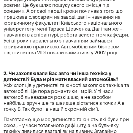
довгим. Це був шлях пошуку свого «місця під
сонцем». А от свої перші кроки починав з того, що
працював слюсарем на заводі, далі – навчання на
юридичному факультеті Київського національного
університету імені Тараса Шевченка. Далі там же –
навчання в аспірантурі, робота асистентом кафедри.
Усі ці роки паралельно з навчанням займався
юридичною практикою. Автомобільним бізнесом
підприємства VIDI почали займатися у 2002 році.
2. Чи захоплювали Вас авто чи інша техніка у
дитинстві? Була мрія мати власний автомобіль?
Усіх хлопців у дитинстві та юності захоплює техніка та
автомобілі. Це пора романтики і мрій. У ті часи
автомобіль вважався розкішшю, а не засобом
найбільш зручніше та швидше дістатися з точки А в
точку Б. Так було і в нашій скромній сім‘ї.
Пам‘ятаємо, що моє дитинство та юність, які були при
союзі, – у часи тотального дефіциту, а на будь-яку
техніку дивилися взагалі як на дивину. Згадаймо