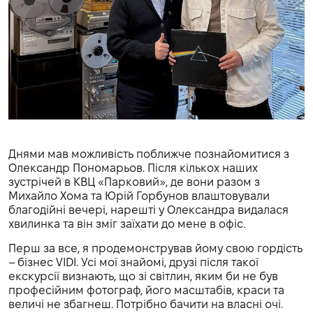
Днями мав можливість поближче познайомитися з
Олександр Пономарьов. Після кількох наших
зустрічей в КВЦ «Парковий», де вони разом з
Михайло Хома та Юрій Горбунов влаштовували
благодійні вечері, нарешті у Олександра видалася
хвилинка та він зміг заїхати до мене в офіс.
Перш за все, я продемонстрував йому свою гордість
– бізнес VIDI. Усі мої знайомі, друзі після такої
екскурсії визнають, що зі світлин, яким би не був
професійним фотограф, його масштабів, краси та
величі не збагнеш. Потрібно бачити на власні очі.