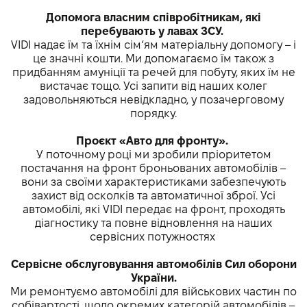
Допомога власним співробітникам, які
перебувають у лавах ЗСУ.
VIDI надає їм та їхнім сім‘ям матеріальну допомогу – і
це значні кошти. Ми допомагаємо їм також з
придбанням амуніції та речей для побуту, яких їм не
вистачає тощо. Усі запити від наших колег
задовольняються невідкладно, у позачерговому
порядку.
Проєкт «Авто для фронту».
У поточному році ми зробили пріоритетом
постачання на фронт броньованих автомобілів –
вони за своїми характеристиками забезпечують
захист від осколків та автоматичної зброї. Усі
автомобілі, які VIDI передає на фронт, проходять
діагностику та повне відновлення на наших
сервісних потужностях
Сервісне обслуговування автомобілів Сил оборони
України.
Ми ремонтуємо автомобілі для військових частин по
собівартості, щодо окремих категорій автомобілів –