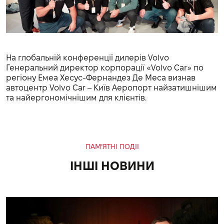
На глобальній конференції дилерів Volvo
Генеральний директор корпорації «Volvo Car» по
регіону Емеа Хесус-Фернандез Де Меса визнав
автоцентр Volvo Car – Київ Аеропорт найзатишнішим
та найергономічнішим для клієнтів.
ПАМ’ЯТНІ ПОДІІ
ІНШІ НОВИНИ