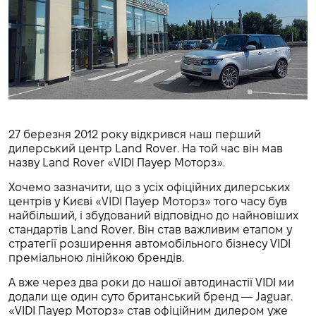
27 березня 2012 року відкрився наш перший
дилерський центр Land Rover. На той час він мав
назву Land Rover «VIDI Пауер Моторз».
Хочемо зазначити, що з усіх офіційних дилерських
центрів у Києві «VIDI Пауер Моторз» того часу був
найбільший, і збудований відповідно до найновіших
стандартів Land Rover. Він став важливим етапом у
стратегії розширення автомобільного бізнесу VIDI
преміальною лінійкою брендів.
А вже через два роки до нашої автодинастії VIDI ми
додали ще один суто британський бренд — Jaguar.
«VIDI Пауер Моторз» став офіційним дилером уже