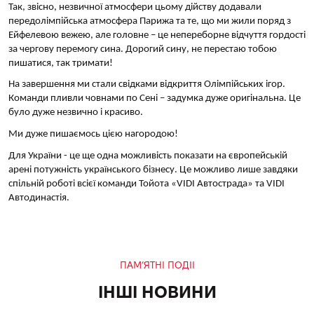
Так, звісно, незвичної атмосфери цьому дійству додавали
передолімпійська атмосфера Парижа та те, що ми жили поряд з
Ейфелевою вежею, але головне – це непереборне відчуття гордості
за чергову перемогу сина. Дорогий сину, не перестаю тобою
пишатися, так тримати!
На завершення ми стали свідками відкриття Олімпійських ігор.
Команди пливли човнами по Сені – задумка дуже оригінальна. Це
було дуже незвично і красиво.
Ми дуже пишаємось цією нагородою!
Для України - це ще одна можливість показати на європейській
арені потужність українського бізнесу. Це можливо лише завдяки
спільній роботі всієї команди Тойота «VIDI Автострада» та VIDI
Автодинастія.
ПАМ’ЯТНІ ПОДІІ
ІНШІ НОВИНИ