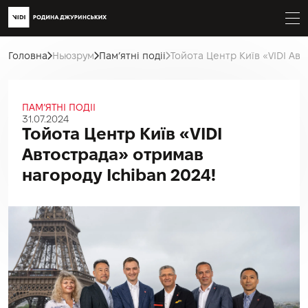
Головна
Ньюзрум
Пам’ятні подіі
Тойота Центр Київ «VIDI Ав
ПАМ’ЯТНІ ПОДІІ
31.07.2024
Тойота Центр Київ «VIDI
Автострада» отримав
нагороду Ichiban 2024!