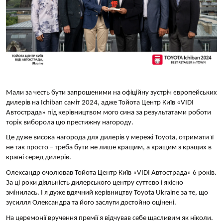
Мали за честь бути запрошеними на офіційну зустріч європейських
дилерів на Ichiban саміт 2024, адже Тойота Центр Київ «VIDI
Автострада» під керівництвом мого сина за результатами роботи
торік виборола цю престижну нагороду.
Це дуже висока нагорода для дилерів у мережі Toyota, отримати її
не так просто – треба бути не лише кращим, а кращим з кращих в
країні серед дилерів.
Олександр очолював Тойота Центр Київ «VIDI Автострада» 6 років.
За ці роки діяльність дилерського центру суттєво і якісно
змінилась. І я дуже вдячний керівництву Toyota Ukraine за те, що
зусилля Олександра та його заслуги достойно оцінені.
На церемонії вручення премії я відчував себе щасливим як ніколи.