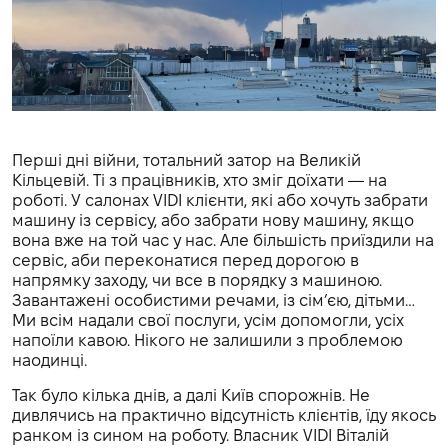
Перші дні війни, тотальний затор на Великій
Кільцевій. Ті з працівників, хто зміг доїхати — на
роботі. У салонах VIDI клієнти, які або хочуть забрати
машину із сервісу, або забрати нову машину, якщо
вона вже на той час у нас. Але більшість приїздили на
сервіс, аби переконатися перед дорогою в
напрямку заходу, чи все в порядку з машиною.
Завантажені особистими речами, із сім’єю, дітьми…
Ми всім надали свої послуги, усім допомогли, усіх
напоїли кавою. Нікого не залишили з проблемою
наодинці.
Так було кілька днів, а далі Київ спорожнів. Не
дивлячись на практично відсутність клієнтів, їду якось
ранком із сином на роботу. Власник VIDI Віталій