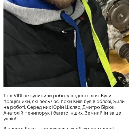
То ж VIDI не зупинили роботу жодного дня. Були
працівники, які весь час, поки Київ був в облозі, жили
на роботі. Серед них Юрій Шкляр, Дмитро Бірюк,
Анатолій Нечипорук і багато інших. Земний їм за це
уклін!
З одного боку — працювали як об’єкт критичної