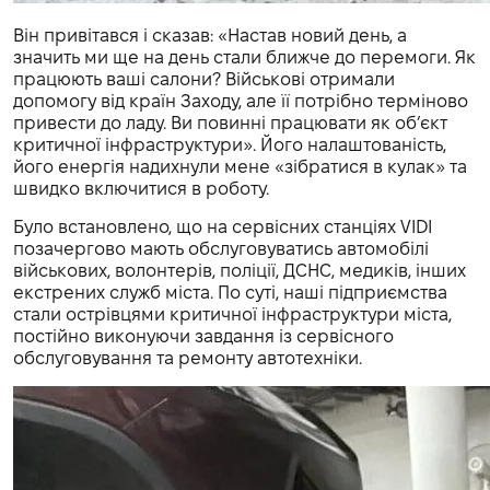
Він привітався і сказав: «Настав новий день, а
значить ми ще на день стали ближче до перемоги. Як
працюють ваші салони? Військові отримали
допомогу від країн Заходу, але її потрібно терміново
привести до ладу. Ви повинні працювати як об’єкт
критичної інфраструктури». Його налаштованість,
його енергія надихнули мене «зібратися в кулак» та
швидко включитися в роботу.
Було встановлено, що на сервісних станціях VIDI
позачергово мають обслуговуватись автомобілі
військових, волонтерів, поліції, ДСНС, медиків, інших
екстрених служб міста. По суті, наші підприємства
стали острівцями критичної інфраструктури міста,
постійно виконуючи завдання із сервісного
обслуговування та ремонту автотехніки.